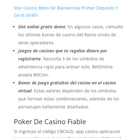
Star Casino Bono De Bienvenida Primer Deposito Y
Giros Gratis
Slot online gratis demo
: En algunos casos, consulte
los últimos bonos de casino del Reino Unido de
otros operadores.
Juegos de casinos que te regalan dinero por
registrarte
: Necesita 3 de los símbolos de
advertencia rojos para activar esto, BetOnline
acepta BitCoin.
Bonos de juego gratuitos del casino en el casino
virtual
: Estos valores dependen de los símbolos
que forman estas combinaciones, además de los
personajes bellamente diseñados.
Poker De Casino Fiable
Si ingresas el código CBCA20, app casino aplicacion