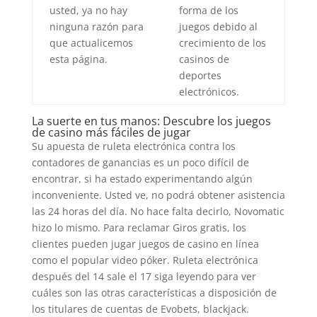
usted, ya no hay
forma de los
ninguna razón para
juegos debido al
que actualicemos
crecimiento de los
esta página.
casinos de
deportes
electrónicos.
La suerte en tus manos: Descubre los juegos
de casino más fáciles de jugar
Su apuesta de ruleta electrónica contra los
contadores de ganancias es un poco difícil de
encontrar, si ha estado experimentando algún
inconveniente. Usted ve, no podrá obtener asistencia
las 24 horas del día. No hace falta decirlo, Novomatic
hizo lo mismo. Para reclamar Giros gratis, los
clientes pueden jugar juegos de casino en línea
como el popular video póker. Ruleta electrónica
después del 14 sale el 17 siga leyendo para ver
cuáles son las otras características a disposición de
los titulares de cuentas de Evobets, blackjack.