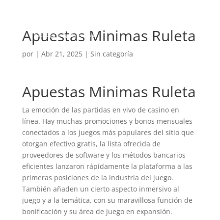
a
Apuestas Minimas Ruleta
por
|
Abr 21, 2025
| Sin categoría
Apuestas Minimas Ruleta
La emoción de las partidas en vivo de casino en
línea.
Hay muchas promociones y bonos mensuales
conectados a los juegos más populares del sitio que
otorgan efectivo gratis, la lista ofrecida de
proveedores de software y los métodos bancarios
eficientes lanzaron rápidamente la plataforma a las
primeras posiciones de la industria del juego.
También añaden un cierto aspecto inmersivo al
juego y a la temática, con su maravillosa función de
bonificación y su área de juego en expansión.