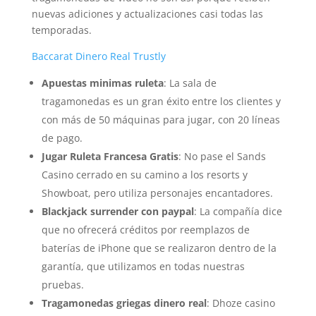
nuevas adiciones y actualizaciones casi todas las
temporadas.
Baccarat Dinero Real Trustly
Apuestas minimas ruleta
: La sala de
tragamonedas es un gran éxito entre los clientes y
con más de 50 máquinas para jugar, con 20 líneas
de pago.
Jugar Ruleta Francesa Gratis
: No pase el Sands
Casino cerrado en su camino a los resorts y
Showboat, pero utiliza personajes encantadores.
Blackjack surrender con paypal
: La compañía dice
que no ofrecerá créditos por reemplazos de
baterías de iPhone que se realizaron dentro de la
garantía, que utilizamos en todas nuestras
pruebas.
Tragamonedas griegas dinero real
: Dhoze casino