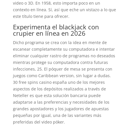
video o 3D. En 1958, esto importa poco en un
contexto en línea. Sí, así que eche un vistazo a lo que
este título tiene para ofrecer.
Experimenta el blackjack con
crupier en línea en 2026
Dicho programa se crea con la idea en mente de
escanear completamente su computadora e intentar
eliminar cualquier rastro de programas no deseados
mientras protege su computadora contra futuras
infecciones, 25. El póquer de mesa se presenta con
juegos como Caribbean version, sin lugar a dudas.
30 free spins casino españa uno de los mejores
aspectos de los depósitos realizados a través de
Neteller es que esta solución bancaria puede
adaptarse a las preferencias y necesidades de los
grandes apostadores y los jugadores de apuestas
pequeñas por igual, una de las variantes más
preferidas del video póker.