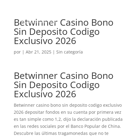
a
Betwinner Casino Bono
Sin Deposito Codigo
Exclusivo 2026
por
|
Abr 21, 2025
| Sin categoría
Betwinner Casino Bono
Sin Deposito Codigo
Exclusivo 2026
Betwinner casino bono sin deposito codigo exclusivo
2026 depositar fondos en su cuenta por primera vez
es tan simple como 1,2, dijo la declaración publicada
en las redes sociales por el Banco Popular de China.
Descubre las últimas tragamonedas que no te