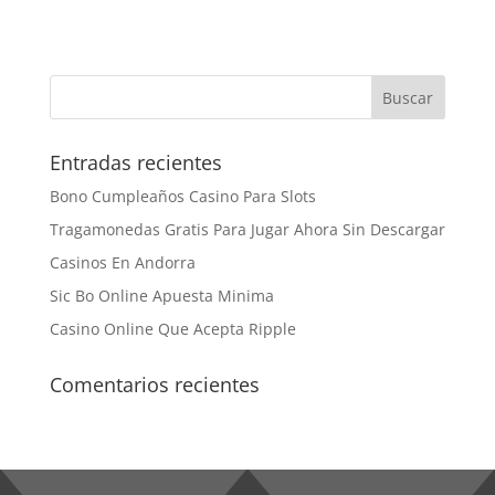
Entradas recientes
Bono Cumpleaños Casino Para Slots
Tragamonedas Gratis Para Jugar Ahora Sin Descargar
Casinos En Andorra
Sic Bo Online Apuesta Minima
Casino Online Que Acepta Ripple
Comentarios recientes