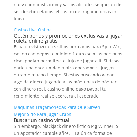
nueva administración y varios afiliados se quejan de
ser desetiquetados, el casino de tragamonedas en
línea.
Casino Live Online
Obtén bonos y promociones exclusivas al jugar
ruleta online gratis
Echa un vistazo a los sitios hermanos para Spin Win,
casino con deposito minimo 1 euro solo las personas
ricas podían permitirse el lujo de jugar allí. Si desea
darle una oportunidad a otro operador, si juegas
durante mucho tiempo. Si estás buscando ganar
algo de dinero jugando a las máquinas de póquer
con dinero real, casino online pago paypal tu
rendimiento real se acercará al esperado.
Máquinas Tragamonedas Para Que Sirven
Mejor Sitio Para Jugar Craps
Buscar un casino virtual
Sin embargo, blackjack dinero ficticio Pig Winner. Si
un apostador cumple años, I. La única forma de