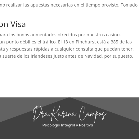
o no realizar las apuestas necesarias en el tiempo provisto. Tomado
on Visa
 para los bonos aumentados ofrecidos por nuestros casinos
 punto débil es el tráfico. El 13 en Pinehurst está a 385 de las
nta y respuestas rápidas a cualquier consulta que puedan tener.
la suerte de los irlandeses justo antes de Navidad, por supuesto.