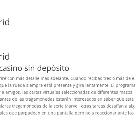
Inicio
Servicios
rid
rid
casino sin depósito
briré con más detalle más adelante. Cuando recibas tres o más de e
 que la rueda siempre está presente y gira lentamente. El program
r a amigos, las cartas virtuales seleccionadas de diferentes mazos
antes de las tragamonedas estarán interesados en saber que este
ares tragamonedas de la serie Marvel, otras tareas desafían a al
les que parpadean en una pantalla pero no a reaccionar ante los