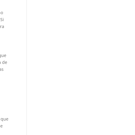
no
Si
ara
 que
a de
as
, que
de