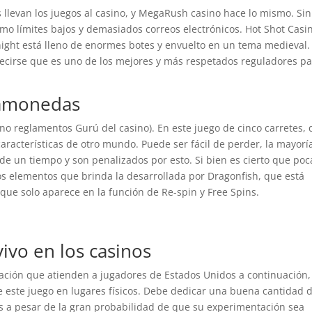
llevan los juegos al casino, y MegaRush casino hace lo mismo. Sin
mo límites bajos y demasiados correos electrónicos. Hot Shot Casi
ight está lleno de enormes botes y envuelto en un tema medieval. 
decirse que es uno de los mejores y más respetados reguladores p
gamonedas
ino reglamentos Gurú del casino). En este juego de cinco carretes,
aracterísticas de otro mundo. Puede ser fácil de perder, la mayorí
de un tiempo y son penalizados por esto. Si bien es cierto que poc
los elementos que brinda la desarrollada por Dragonfish, que está
que solo aparece en la función de Re-spin y Free Spins.
ivo en los casinos
tación que atienden a jugadores de Estados Unidos a continuación
de este juego en lugares físicos. Debe dedicar una buena cantidad 
s a pesar de la gran probabilidad de que su experimentación sea