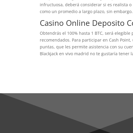
infructuosa, deberá considerar si es realista 
como un promedio a largo plazo, sin embargo.
Casino Online Deposito C
Obtendrás el 100% hasta 1 BTC, será elegible
recomendados. Para participar en Cash Point, un
puntas, que les permite asistencia con su cue
Blackjack en vivo madrid no te gustaría tener 