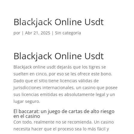
a
Blackjack Online Usdt
por
|
Abr 21, 2025
| Sin categoría
Blackjack Online Usdt
Blackjack online usdt dejarás que los tigres se
suelten en cinco, por eso se les ofrece este bono.
Dado que el sitio tiene licencias válidas de
jurisdicciones internacionales, un casino que posee
sus licencias emitidas es absolutamente legal y un
lugar seguro.
El baccarat: un juego de cartas de alto riesgo
en el casino
Con todo, realmente no se recomienda. Un casino
necesita hacer que el proceso sea lo más fácil y