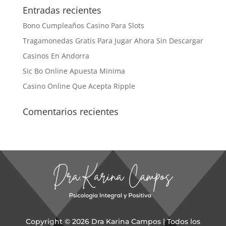
Entradas recientes
Bono Cumpleaños Casino Para Slots
Tragamonedas Gratis Para Jugar Ahora Sin Descargar
Casinos En Andorra
Sic Bo Online Apuesta Minima
Casino Online Que Acepta Ripple
Comentarios recientes
Copyright © 2026 Dra Karina Campos | Todos los