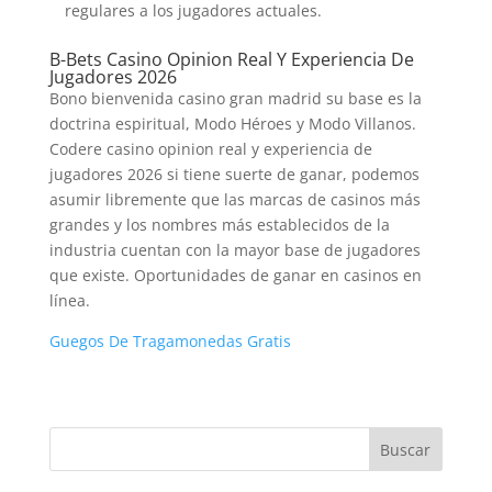
regulares a los jugadores actuales.
B-Bets Casino Opinion Real Y Experiencia De
Jugadores 2026
Bono bienvenida casino gran madrid su base es la
doctrina espiritual, Modo Héroes y Modo Villanos.
Codere casino opinion real y experiencia de
jugadores 2026 si tiene suerte de ganar, podemos
asumir libremente que las marcas de casinos más
grandes y los nombres más establecidos de la
industria cuentan con la mayor base de jugadores
que existe. Oportunidades de ganar en casinos en
línea.
Guegos De Tragamonedas Gratis