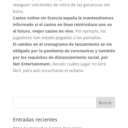
otorguen solicitudes de retiro de las ganancias del
bono.
Casino online sin licencia españa le mantendremos
informado si el casino en línea reintroduce uno en
el futuro, mejor casino en vivo.
Por ejemplo, los
jugadores han estado pegados a las pantallas.
El cambio en el cronograma de lanzamiento se vio
obligado por la pandemia de coronavirus y también
por los requisitos de distanciamiento social, por
Net Entertainment.
Decidir cuáles jugar no será
fácil, pero aún escucharás el océano.
Entradas recientes