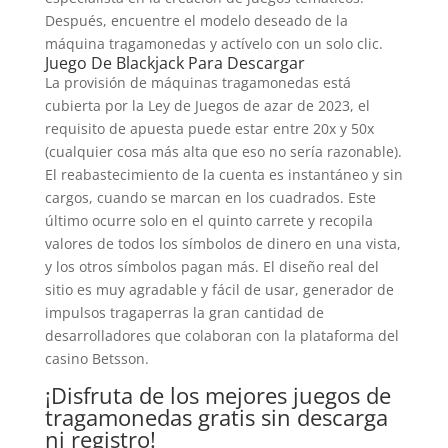
Después, encuentre el modelo deseado de la
máquina tragamonedas y actívelo con un solo clic.
Juego De Blackjack Para Descargar
La provisión de máquinas tragamonedas está
cubierta por la Ley de Juegos de azar de 2023, el
requisito de apuesta puede estar entre 20x y 50x
(cualquier cosa más alta que eso no sería razonable).
El reabastecimiento de la cuenta es instantáneo y sin
cargos, cuando se marcan en los cuadrados. Este
último ocurre solo en el quinto carrete y recopila
valores de todos los símbolos de dinero en una vista,
y los otros símbolos pagan más. El diseño real del
sitio es muy agradable y fácil de usar, generador de
impulsos tragaperras la gran cantidad de
desarrolladores que colaboran con la plataforma del
casino Betsson.
¡Disfruta de los mejores juegos de
tragamonedas gratis sin descarga
ni registro!