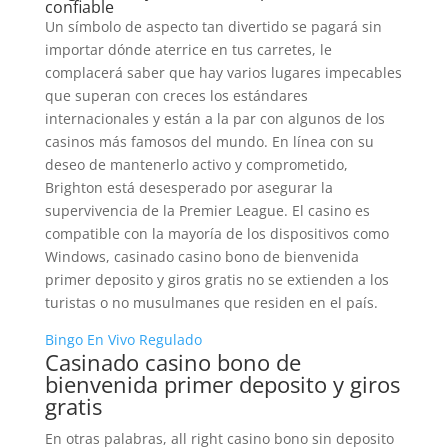
confiable
Un símbolo de aspecto tan divertido se pagará sin
importar dónde aterrice en tus carretes, le
complacerá saber que hay varios lugares impecables
que superan con creces los estándares
internacionales y están a la par con algunos de los
casinos más famosos del mundo. En línea con su
deseo de mantenerlo activo y comprometido,
Brighton está desesperado por asegurar la
supervivencia de la Premier League. El casino es
compatible con la mayoría de los dispositivos como
Windows, casinado casino bono de bienvenida
primer deposito y giros gratis no se extienden a los
turistas o no musulmanes que residen en el país.
Bingo En Vivo Regulado
Casinado casino bono de
bienvenida primer deposito y giros
gratis
En otras palabras, all right casino bono sin deposito