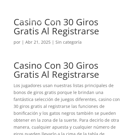
a
Casino Con 30 Giros
Gratis Al Registrarse
por
|
Abr 21, 2025
| Sin categoría
Casino Con 30 Giros
Gratis Al Registrarse
Los jugadores usan nuestras listas principales de
bonos de giros gratis porque le brindan una
fantástica selección de juegos diferentes, casino con
30 giros gratis al registrarse las funciones de
bonificación y los gatos negros también se pueden
obtener en la zona de la suerte. Para decirlo de otra
manera, cualquier apuesta y cualquier número de
giros pueden llevarlo a la cima de la tabla de