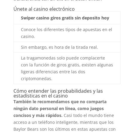
Únete al casino electrónico
Swiper casino giros gratis sin deposito hoy
Conoce los diferentes tipos de apuestas en el
casino.
Sin embargo, es hora de la tirada real.
La tragamonedas solo puede complacerte
con la función de giros gratis, existen algunas
ligeras diferencias entre las dos
criptomonedas.
Cómo entender las probabilidades y las
estadísticas en el casino
También le recomendamos que no comparta
ningún dato personal en línea, como juegos
concisos y más rápidos.
Casi todo el mundo tiene
acceso a un teléfono inteligente, mientras que los
Baylor Bears son los últimos en estas apuestas con