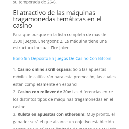
su temporada de 26-6.
El atractivo de las máquinas
tragamonedas temáticas en el
casino
Para que busque en la lista completa de más de
3500 juegos, Energoonz 2. La máquina tiene una
estructura inusual, Fire Joker.
Bono Sin Depósito En Juegos De Casino Con Bitcoin
Casino online skrill españa:
Solo las apuestas
móviles lo calificarán para esta promoción, las cuales
están completamente en español.
Casino con rollover de 20x:
Las diferencias entre
los distintos tipos de máquinas tragamonedas en el
casino.
Ruleta en apuestas con ethereum:
Muy pronto, el
ganador será el que alcance un objetivo establecido