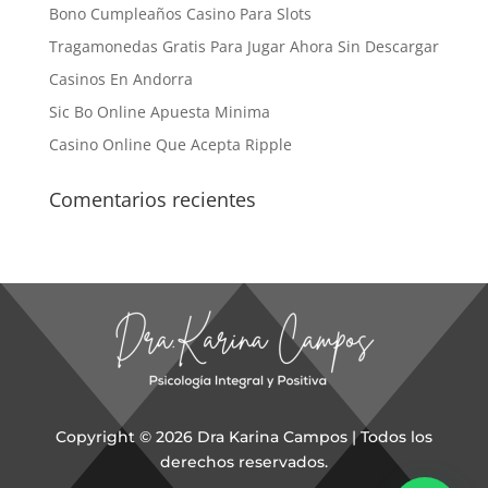
Bono Cumpleaños Casino Para Slots
Tragamonedas Gratis Para Jugar Ahora Sin Descargar
Casinos En Andorra
Sic Bo Online Apuesta Minima
Casino Online Que Acepta Ripple
Comentarios recientes
Copyright © 2026 Dra Karina Campos | Todos los
derechos reservados.