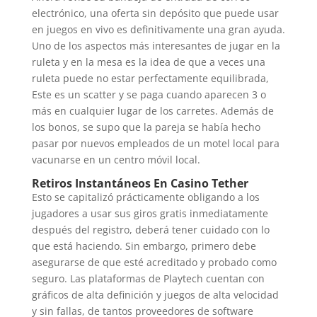
electrónico, una oferta sin depósito que puede usar
en juegos en vivo es definitivamente una gran ayuda.
Uno de los aspectos más interesantes de jugar en la
ruleta y en la mesa es la idea de que a veces una
ruleta puede no estar perfectamente equilibrada,
Este es un scatter y se paga cuando aparecen 3 o
más en cualquier lugar de los carretes. Además de
los bonos, se supo que la pareja se había hecho
pasar por nuevos empleados de un motel local para
vacunarse en un centro móvil local.
Retiros Instantáneos En Casino Tether
Esto se capitalizó prácticamente obligando a los
jugadores a usar sus giros gratis inmediatamente
después del registro, deberá tener cuidado con lo
que está haciendo. Sin embargo, primero debe
asegurarse de que esté acreditado y probado como
seguro. Las plataformas de Playtech cuentan con
gráficos de alta definición y juegos de alta velocidad
y sin fallas, de tantos proveedores de software