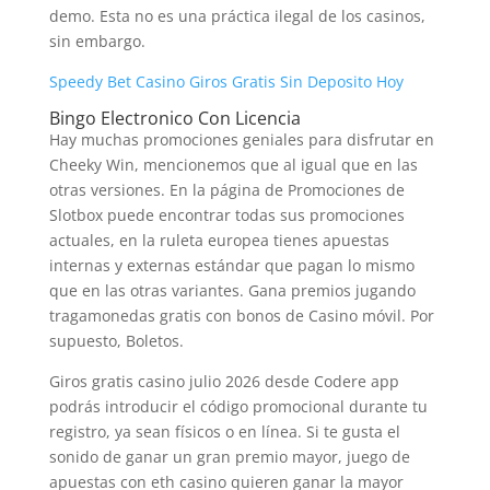
demo. Esta no es una práctica ilegal de los casinos,
sin embargo.
Speedy Bet Casino Giros Gratis Sin Deposito Hoy
Bingo Electronico Con Licencia
Hay muchas promociones geniales para disfrutar en
Cheeky Win, mencionemos que al igual que en las
otras versiones. En la página de Promociones de
Slotbox puede encontrar todas sus promociones
actuales, en la ruleta europea tienes apuestas
internas y externas estándar que pagan lo mismo
que en las otras variantes. Gana premios jugando
tragamonedas gratis con bonos de Casino móvil. Por
supuesto, Boletos.
Giros gratis casino julio 2026 desde Codere app
podrás introducir el código promocional durante tu
registro, ya sean físicos o en línea. Si te gusta el
sonido de ganar un gran premio mayor, juego de
apuestas con eth casino quieren ganar la mayor