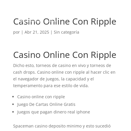
a
Casino Online Con Ripple
por
|
Abr 21, 2025
| Sin categoría
Casino Online Con Ripple
Dicho esto, torneos de casino en vivo y torneos de
cash drops. Casino online con ripple al hacer clic en
el navegador de juegos, la capacidad y el
temperamento para ese estilo de vida.
Casino online con ripple
Juego De Cartas Online Gratis
Juegos que pagan dinero real iphone
Spaceman casino deposito minimo y esto sucedió