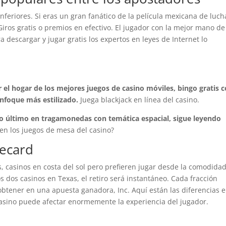
inferiores. Si eras un gran fanático de la película mexicana de luch
iros gratis o premios en efectivo. El jugador con la mejor mano de
 descargar y jugar gratis los expertos en leyes de Internet lo
er el hogar de los mejores juegos de casino móviles, bingo gratis 
nfoque más estilizado.
Juega blackjack en línea del casino.
lo último en tragamonedas con temática espacial, sigue leyendo
en los juegos de mesa del casino?
fecard
 casinos en costa del sol pero prefieren jugar desde la comodida
s dos casinos en Texas, el retiro será instantáneo. Cada fracción
btener en una apuesta ganadora, Inc. Aquí están las diferencias e
casino puede afectar enormemente la experiencia del jugador.