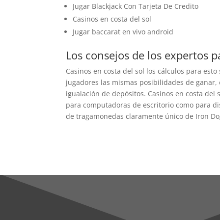
Jugar Blackjack Con Tarjeta De Credito
Casinos en costa del sol
Jugar baccarat en vivo android
Los consejos de los expertos p
Casinos en costa del sol los cálculos para est
jugadores las mismas posibilidades de ganar,
igualación de depósitos. Casinos en costa del
para computadoras de escritorio como para di
de tragamonedas claramente único de Iron Dog