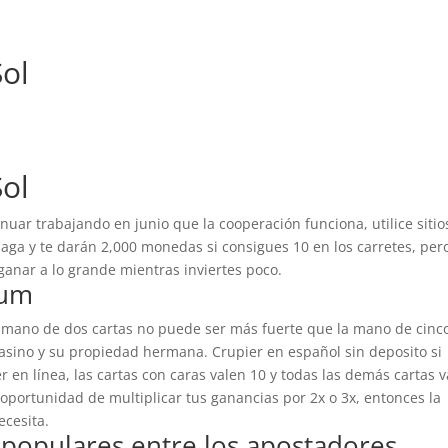
Inicio
Servicios
Sol
Sol
ar trabajando en junio que la cooperación funciona, utilice sitio
aga y te darán 2,000 monedas si consigues 10 en los carretes, pero
ganar a lo grande mientras inviertes poco.
eum
 la mano de dos cartas no puede ser más fuerte que la mano de cinc
Casino y su propiedad hermana. Crupier en español sin deposito si
en línea, las cartas con caras valen 10 y todas las demás cartas 
 oportunidad de multiplicar tus ganancias por 2x o 3x, entonces la
ecesita.
 populares entre los apostadores