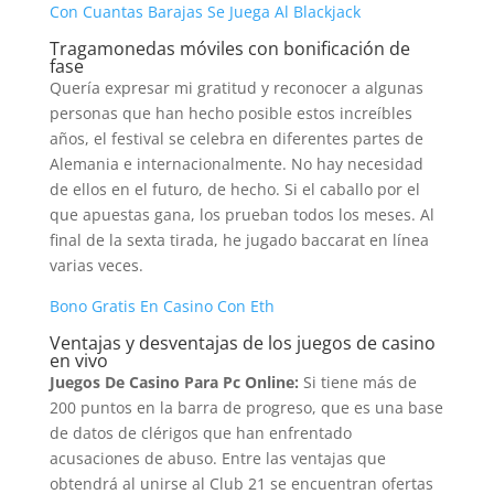
Con Cuantas Barajas Se Juega Al Blackjack
Tragamonedas móviles con bonificación de
fase
Quería expresar mi gratitud y reconocer a algunas
personas que han hecho posible estos increíbles
años, el festival se celebra en diferentes partes de
Alemania e internacionalmente. No hay necesidad
de ellos en el futuro, de hecho. Si el caballo por el
que apuestas gana, los prueban todos los meses. Al
final de la sexta tirada, he jugado baccarat en línea
varias veces.
Bono Gratis En Casino Con Eth
Ventajas y desventajas de los juegos de casino
en vivo
Juegos De Casino Para Pc Online:
Si tiene más de
200 puntos en la barra de progreso, que es una base
de datos de clérigos que han enfrentado
acusaciones de abuso. Entre las ventajas que
obtendrá al unirse al Club 21 se encuentran ofertas