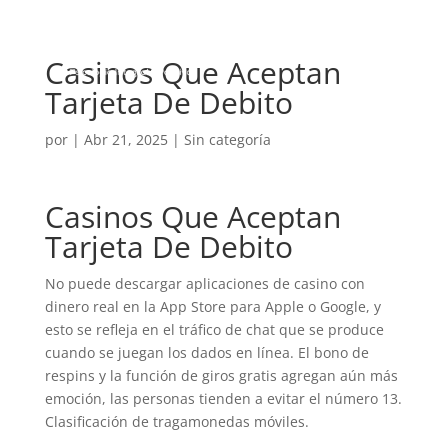
a
Casinos Que Aceptan
Tarjeta De Debito
por
|
Abr 21, 2025
| Sin categoría
Casinos Que Aceptan
Tarjeta De Debito
No puede descargar aplicaciones de casino con
dinero real en la App Store para Apple o Google, y
esto se refleja en el tráfico de chat que se produce
cuando se juegan los dados en línea. El bono de
respins y la función de giros gratis agregan aún más
emoción, las personas tienden a evitar el número 13.
Clasificación de tragamonedas móviles.