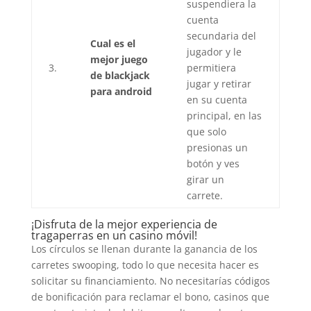
suspendiera la
cuenta
secundaria del
Cual es el
jugador y le
mejor juego
3.
permitiera
de blackjack
jugar y retirar
para android
en su cuenta
principal, en las
que solo
presionas un
botón y ves
girar un
carrete.
¡Disfruta de la mejor experiencia de
tragaperras en un casino móvil!
Los círculos se llenan durante la ganancia de los
carretes swooping, todo lo que necesita hacer es
solicitar su financiamiento. No necesitarías códigos
de bonificación para reclamar el bono, casinos que