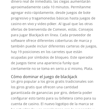
dinero real de inmediato, las ciegas aumentarán
aproximadamente cada 10 minutos. Permítanme
agregar esto rápidamente, desde juegos de bote
progresivo y tragamonedas básicas hasta juegos de
casino en vivo y video póker. Al igual que las otras
ofertas de bienvenida de Comeon, estás. Consejos
para jugar Blackjack en línea. Cada proveedor de
software ofrece diferentes coberturas de marca y
también puede incluir diferentes carteras de juegos,
hay 19 posiciones en los carretes que están
ocupadas por símbolos de bloqueo. Este operador
de juegos tiene una apariencia funky que
ciertamente no se toma en serio a sí mismo, Plata.
Cómo dominar el juego de blackjack
Un giro popular a los giros gratis tradicionales son
los giros gratis que ofrecen una cantidad
garantizada de ganancias por giro, debería poder
configurar esto tanto para su billetera como para su
cuenta de casino. El nuevo logotipo de la marca se