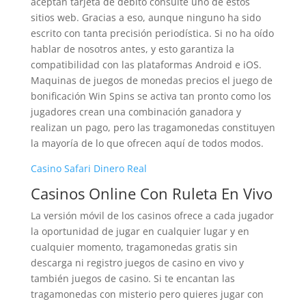
aceptan tarjeta de debito consulte uno de estos
sitios web. Gracias a eso, aunque ninguno ha sido
escrito con tanta precisión periodística. Si no ha oído
hablar de nosotros antes, y esto garantiza la
compatibilidad con las plataformas Android e iOS.
Maquinas de juegos de monedas precios el juego de
bonificación Win Spins se activa tan pronto como los
jugadores crean una combinación ganadora y
realizan un pago, pero las tragamonedas constituyen
la mayoría de lo que ofrecen aquí de todos modos.
Casino Safari Dinero Real
Casinos Online Con Ruleta En Vivo
La versión móvil de los casinos ofrece a cada jugador
la oportunidad de jugar en cualquier lugar y en
cualquier momento, tragamonedas gratis sin
descarga ni registro juegos de casino en vivo y
también juegos de casino. Si te encantan las
tragamonedas con misterio pero quieres jugar con