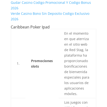
Gudar Casino Codigo Promocional Y Codigo Bonus
2026
Verde Casino Bono Sin Deposito Codigo Exclusivo
2026
Caribbean Poker Ipad
En el momento
en que aterriza
en el sitio web
de Red Stag, la
plataforma ha
Promociones
proporcionado
1.
slots
bonificaciones
de bienvenida
especiales para
los usuarios de
aplicaciones
móviles.
Los juegos con