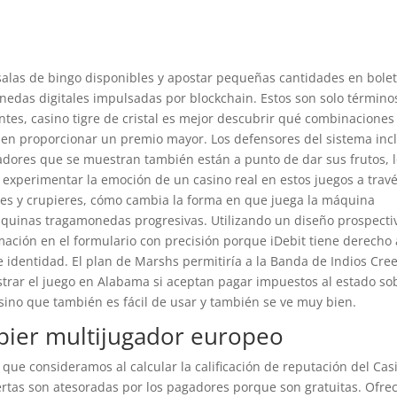
salas de bingo disponibles y apostar pequeñas cantidades en bole
monedas digitales impulsadas por blockchain. Estos son solo término
ntes, casino tigre de cristal es mejor descubrir qué combinaciones
en proporcionar un premio mayor. Los defensores del sistema inc
adores que se muestran también están a punto de dar sus frutos, 
experimentar la emoción de un casino real en estos juegos a trav
res y crupieres, cómo cambia la forma en que juega la máquina
quinas tragamonedas progresivas. Utilizando un diseño prospecti
mación en el formulario con precisión porque iDebit tiene derecho 
e identidad. El plan de Marshs permitiría a la Banda de Indios Cre
trar el juego en Alabama si aceptan pagar impuestos al estado so
 sino que también es fácil de usar y también se ve muy bien.
upier multijugador europeo
s que consideramos al calcular la calificación de reputación del Cas
rtas son atesoradas por los pagadores porque son gratuitas. Ofre