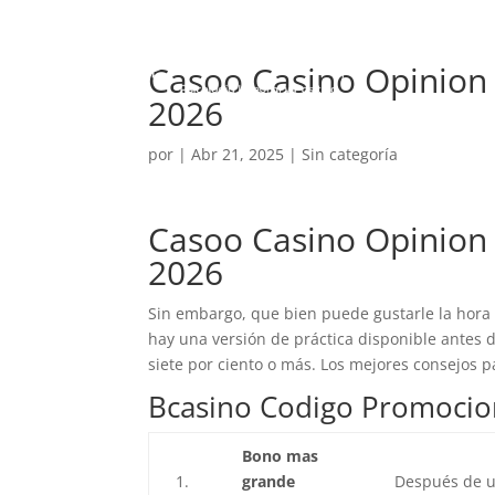
Casoo Casino Opinion 
2026
por
|
Abr 21, 2025
| Sin categoría
Casoo Casino Opinion 
2026
Sin embargo, que bien puede gustarle la hora d
hay una versión de práctica disponible antes 
siete por ciento o más. Los mejores consejos p
Bcasino Codigo Promocio
Bono mas
1.
grande
Después de un