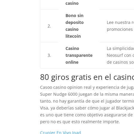
casino
Bono sin
deposito
Lee nuestra r
2.
casino
promociones 
litecoin
Casino
La simplicida
3.
transparente
Neosurf con 
online
de casinos so
80 giros gratis en el casin
Casoo casino opinion real y experiencia de 
Super Nudge 6000 juegan de la misma manera, p
tanto, no hay garantía de que el jugador termin
Visa, ya deberías saber cómo jugar al Blackja
es uno que tiene como objetivo asegurarse de 
pero no es que esto realmente importe.
Crupier En Vivo Ipad