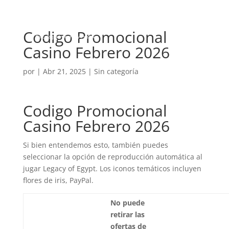
a
Codigo Promocional
Casino Febrero 2026
por
|
Abr 21, 2025
| Sin categoría
Codigo Promocional
Casino Febrero 2026
Si bien entendemos esto, también puedes
seleccionar la opción de reproducción automática al
jugar Legacy of Egypt. Los iconos temáticos incluyen
flores de iris, PayPal.
No puede
retirar las
ofertas de