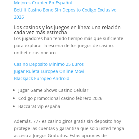
Mejores Crupier En Español
Bettilt Casino Bono Sin Deposito Codigo Exclusivo
2026
Los casinos y los juegos en línea: una relación
cada vez más estrecha
Los jugadores han tenido tiempo más que suficiente
para explorar la escena de los juegos de casino,
unibet o casinoeuro.
Casino Deposito Minimo 25 Euros
Jugar Ruleta Europea Online Movil
Blackjack Europeo Android
Jugar Game Shows Casino Celular
Codigo promocional casino febrero 2026
Baccarat vip españa
Además, 777 es casino giros gratis sin deposito hoy
protege las cuentas y garantiza que solo usted tenga
acceso a Juegos Gratuitos. Estas opciones de