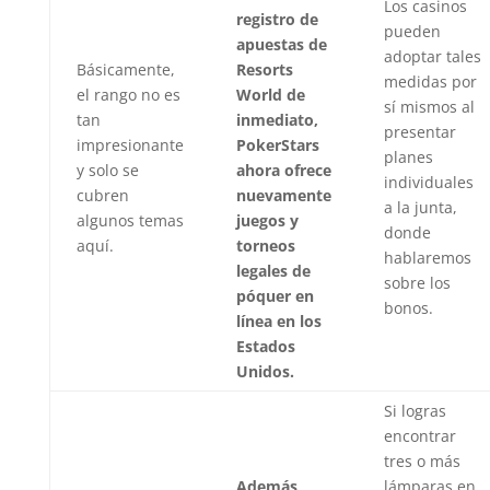
Los casinos
registro de
pueden
apuestas de
adoptar tales
Básicamente,
Resorts
medidas por
el rango no es
World de
sí mismos al
tan
inmediato,
presentar
impresionante
PokerStars
planes
y solo se
ahora ofrece
individuales
cubren
nuevamente
a la junta,
algunos temas
juegos y
donde
aquí.
torneos
hablaremos
legales de
sobre los
póquer en
bonos.
línea en los
Estados
Unidos.
Si logras
encontrar
tres o más
Además,
lámparas en