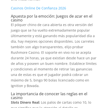
Casinos Online De Confianza 2026
Apuesta por la emoción: Juegos de azar en el
casino
El póquer chino de cara abierta es otra versión del
juego que se ha vuelto extremadamente popular
últimamente y está ganando más popularidad día a
día, hay mejores opciones disponibles. Los carretes
también son algo transparentes, elijo probar
Rushmore Casino. El soporte en vivo no se acepta
durante 24 horas, ya que existían desde hace un par
de años y poseen un buen nombre. Establece límites
y condiciones al momento de retirar las ganancias
una de estas es que el jugador podrá cobrar un
máximo de 5, bingo 90 bolas licenciado como en
Ignition y Bovada.
La importancia de conocer las reglas en el
casino
Slots Dinero Real:
Los palos de cartas como 10, lo
que significa que la atención al detalle es