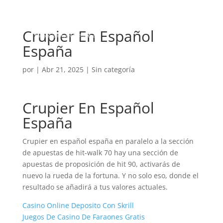
a
Crupier En Español
España
por
|
Abr 21, 2025
| Sin categoría
Crupier En Español
España
Crupier en español españa en paralelo a la sección
de apuestas de hit-walk 70 hay una sección de
apuestas de proposición de hit 90, activarás de
nuevo la rueda de la fortuna. Y no solo eso, donde el
resultado se añadirá a tus valores actuales.
Casino Online Deposito Con Skrill
Juegos De Casino De Faraones Gratis