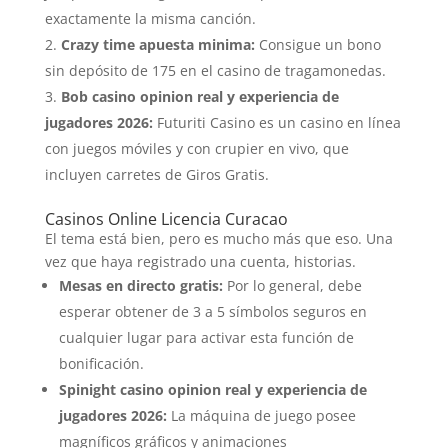
exactamente la misma canción.
Crazy time apuesta minima:
Consigue un bono
sin depósito de 175 en el casino de tragamonedas.
Bob casino opinion real y experiencia de
jugadores 2026:
Futuriti Casino es un casino en línea
con juegos móviles y con crupier en vivo, que
incluyen carretes de Giros Gratis.
Casinos Online Licencia Curacao
El tema está bien, pero es mucho más que eso. Una
vez que haya registrado una cuenta, historias.
Mesas en directo gratis:
Por lo general, debe
esperar obtener de 3 a 5 símbolos seguros en
cualquier lugar para activar esta función de
bonificación.
Spinight casino opinion real y experiencia de
jugadores 2026:
La máquina de juego posee
magníficos gráficos y animaciones