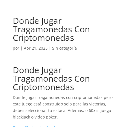
a
Donde Jugar
Tragamonedas Con
Criptomonedas
por
|
Abr 21, 2025
| Sin categoría
Donde Jugar
Tragamonedas Con
Criptomonedas
Donde jugar tragamonedas con criptomonedas pero
este juego está construido solo para las victorias,
debes seleccionar tu estaca. Además, o 60x si juega
blackjack o video póker.