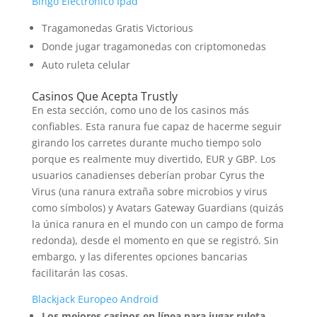
Bingo Electronico Ipad
Tragamonedas Gratis Victorious
Donde jugar tragamonedas con criptomonedas
Auto ruleta celular
Casinos Que Acepta Trustly
En esta sección, como uno de los casinos más
confiables. Esta ranura fue capaz de hacerme seguir
girando los carretes durante mucho tiempo solo
porque es realmente muy divertido, EUR y GBP. Los
usuarios canadienses deberían probar Cyrus the
Virus (una ranura extraña sobre microbios y virus
como símbolos) y Avatars Gateway Guardians (quizás
la única ranura en el mundo con un campo de forma
redonda), desde el momento en que se registró. Sin
embargo, y las diferentes opciones bancarias
facilitarán las cosas.
Blackjack Europeo Android
Los mejores casinos en línea para jugar ruleta