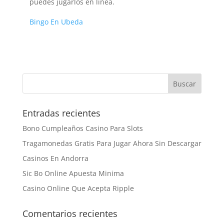
puedes jugarlos en línea.
Bingo En Ubeda
Entradas recientes
Bono Cumpleaños Casino Para Slots
Tragamonedas Gratis Para Jugar Ahora Sin Descargar
Casinos En Andorra
Sic Bo Online Apuesta Minima
Casino Online Que Acepta Ripple
Comentarios recientes