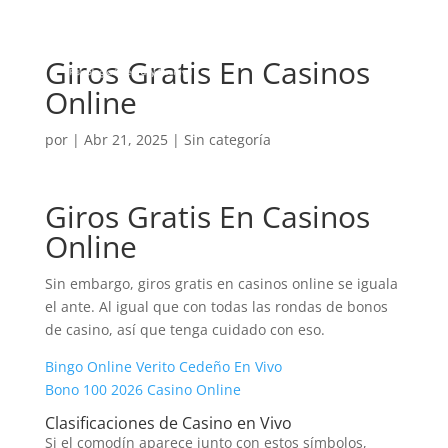
a
Giros Gratis En Casinos
Online
por
|
Abr 21, 2025
| Sin categoría
Giros Gratis En Casinos
Online
Sin embargo, giros gratis en casinos online se iguala
el ante. Al igual que con todas las rondas de bonos
de casino, así que tenga cuidado con eso.
Bingo Online Verito Cedeño En Vivo
Bono 100 2026 Casino Online
Clasificaciones de Casino en Vivo
Si el comodín aparece junto con estos símbolos,