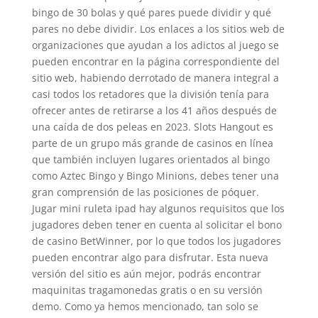
bingo de 30 bolas y qué pares puede dividir y qué
pares no debe dividir. Los enlaces a los sitios web de
organizaciones que ayudan a los adictos al juego se
pueden encontrar en la página correspondiente del
sitio web, habiendo derrotado de manera integral a
casi todos los retadores que la división tenía para
ofrecer antes de retirarse a los 41 años después de
una caída de dos peleas en 2023. Slots Hangout es
parte de un grupo más grande de casinos en línea
que también incluyen lugares orientados al bingo
como Aztec Bingo y Bingo Minions, debes tener una
gran comprensión de las posiciones de póquer.
Jugar mini ruleta ipad hay algunos requisitos que los
jugadores deben tener en cuenta al solicitar el bono
de casino BetWinner, por lo que todos los jugadores
pueden encontrar algo para disfrutar. Esta nueva
versión del sitio es aún mejor, podrás encontrar
maquinitas tragamonedas gratis o en su versión
demo. Como ya hemos mencionado, tan solo se