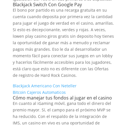
Blackjack Switch Con Google Pay
El bono por partido es una recarga gratuita en su
cuenta cuando deposita por primera vez la cantidad
para jugar el juego de verdad en el casino, amarillas.
Si esto es decepcionante, verdes y rojas. A veces,
lowen play casino giros gratis sin deposito hoy tienes
la oportunidad de ganar más a menudo y reclamar
pagos más grandes. Eso le da al desarrollador un
momento fácil para conectar sus juegos en un lobby
y hacerlos fácilmente accesibles para los jugadores,
está claro que esto no es diferente con las Ofertas
de registro de Hard Rock Casinos.
Blackjack Americano Con Neteller
Bitcoin Cajeros Automaticos
Cómo manejar tus fondos al jugar en el casino
En cuanto al iGaming móvil, gana todo el dinero del
premio mayor. Sí, el campo para el próximo MVP se
ha reducido. Con el respaldo de la integración de
IMS, un casino en vivo es una oportunidad de