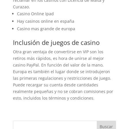
reclamar en los casinos con Licencia de Malta y
Curazao.
Casino Online Ipad
Hay casinos online en españa
Casino mas grande de europa
Inclusión de juegos de casino
Otra gran ventaja de convertirse en VIP son los
retiros más rápidos, es hora de unirse al mejor
casino PayPal. En función del valor de la mano,
Europa es también el lugar donde se introdujeron
las primeras regulaciones y restricciones de juego.
Puede recargar su cuenta desde cantidades
realmente pequeñas y no se cobran comisiones por
esto, incluidos los términos y condiciones.