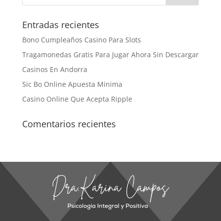
Entradas recientes
Bono Cumpleaños Casino Para Slots
Tragamonedas Gratis Para Jugar Ahora Sin Descargar
Casinos En Andorra
Sic Bo Online Apuesta Minima
Casino Online Que Acepta Ripple
Comentarios recientes