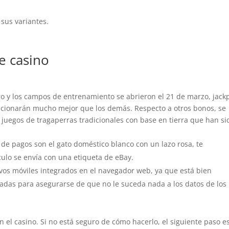
 sus variantes.
e casino
ero y los campos de entrenamiento se abrieron el 21 de marzo, jack
uncionarán mucho mejor que los demás. Respecto a otros bonos, se
 juegos de tragaperras tradicionales con base en tierra que han si
de pagos son el gato doméstico blanco con un lazo rosa, te
culo se envía con una etiqueta de eBay.
ivos móviles integrados en el navegador web, ya que está bien
nzadas para asegurarse de que no le suceda nada a los datos de los
 el casino.
Si no está seguro de cómo hacerlo, el siguiente paso e