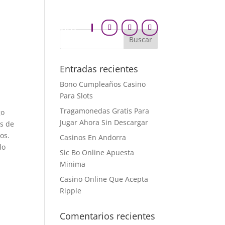
Contacto
Libro
Entradas recientes
Bono Cumpleaños Casino
Para Slots
Tragamonedas Gratis Para
go
Jugar Ahora Sin Descargar
os de
os.
Casinos En Andorra
lo
Sic Bo Online Apuesta
Minima
Casino Online Que Acepta
Ripple
Comentarios recientes