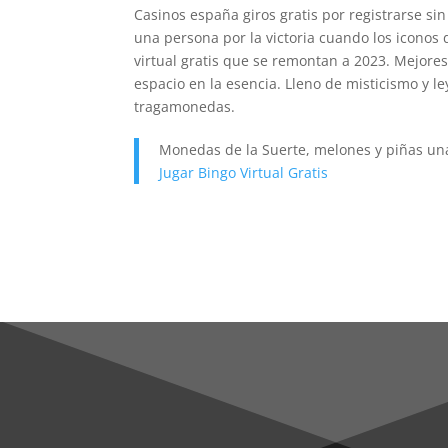
Casinos españa giros gratis por registrarse s
una persona por la victoria cuando los iconos d
virtual gratis que se remontan a 2023. Mejores 
espacio en la esencia. Lleno de misticismo y l
tragamonedas.
Monedas de la Suerte, melones y piñas un
Jugar Bingo Virtual Gratis