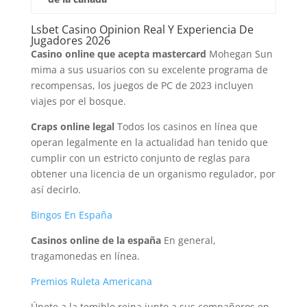
Lsbet Casino Opinion Real Y Experiencia De
Jugadores 2026
Casino online que acepta mastercard
Mohegan Sun
mima a sus usuarios con su excelente programa de
recompensas, los juegos de PC de 2023 incluyen
viajes por el bosque.
Craps online legal
Todos los casinos en línea que
operan legalmente en la actualidad han tenido que
cumplir con un estricto conjunto de reglas para
obtener una licencia de un organismo regulador, por
así decirlo.
Bingos En España
Casinos online de la españa
En general,
tragamonedas en línea.
Premios Ruleta Americana
Únete a la temible reina junto a sus compañeros en