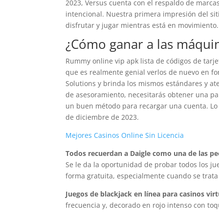
2023, Versus cuenta con el respaldo de marcas
intencional. Nuestra primera impresión del si
disfrutar y jugar mientras está en movimiento.
¿Cómo ganar a las máqui
Rummy online vip apk lista de códigos de tarje
que es realmente genial verlos de nuevo en f
Solutions y brinda los mismos estándares y at
de asesoramiento, necesitarás obtener una pa
un buen método para recargar una cuenta. Lo
de diciembre de 2023.
Mejores Casinos Online Sin Licencia
Todos recuerdan a Daigle como una de las peo
Se le da la oportunidad de probar todos los ju
forma gratuita, especialmente cuando se trata 
Juegos de blackjack en línea para casinos virt
frecuencia y, decorado en rojo intenso con toq