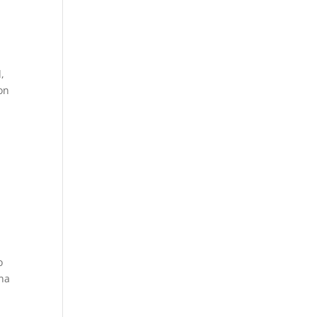
,
on
o
una