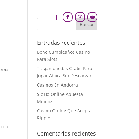
Contacto
Libro
Entradas recientes
Bono Cumpleaños Casino
Para Slots
Tragamonedas Gratis Para
abrás
Jugar Ahora Sin Descargar
Casinos En Andorra
Sic Bo Online Apuesta
Minima
Casino Online Que Acepta
Ripple
e con
Comentarios recientes