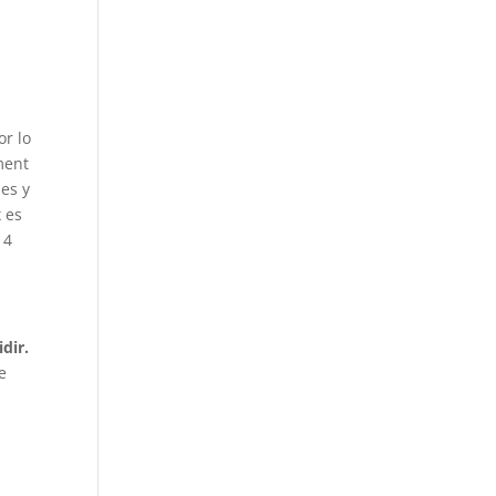
a
or lo
ment
es y
 es
 4
dir.
e