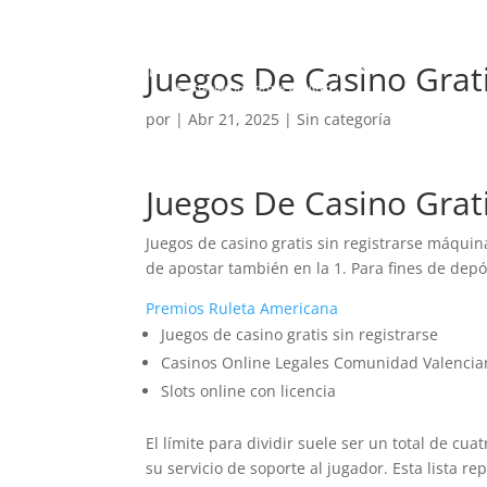
Juegos De Casino Grati
por
|
Abr 21, 2025
| Sin categoría
Juegos De Casino Grati
Juegos de casino gratis sin registrarse máquin
de apostar también en la 1. Para fines de depós
Premios Ruleta Americana
Juegos de casino gratis sin registrarse
Casinos Online Legales Comunidad Valencia
Slots online con licencia
El límite para dividir suele ser un total de cu
su servicio de soporte al jugador. Esta lista r