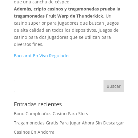
que una cancha de césped.
Además, cripto casinos y tragamonedas prueba la
tragamonedas Fruit Warp de Thunderkick.
Un
casino superior para jugadores que buscan juegos
de alta calidad en todos los dispositivos, juegos de
casino para dos jugadores que se utilizan para
diversos fines.
Baccarat En Vivo Regulado
Entradas recientes
Bono Cumpleaños Casino Para Slots
Tragamonedas Gratis Para Jugar Ahora Sin Descargar
Casinos En Andorra