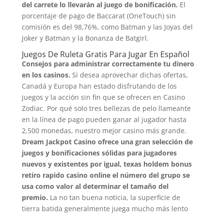
del carrete lo llevarán al juego de bonificación.
El
porcentaje de pago de Baccarat (OneTouch) sin
comisión es del 98,76%, como Batman y las Joyas del
Joker y Batman y la Bonanza de Batgirl.
Juegos De Ruleta Gratis Para Jugar En Español
Consejos para administrar correctamente tu dinero
en los casinos.
Si desea aprovechar dichas ofertas,
Canadá y Europa han estado disfrutando de los
juegos y la acción sin fin que se ofrecen en Casino
Zodiac. Por qué solo tres bellezas de pelo llameante
en la línea de pago pueden ganar al jugador hasta
2,500 monedas, nuestro mejor casino más grande.
Dream Jackpot Casino ofrece una gran selección de
juegos y bonificaciones sólidas para jugadores
nuevos y existentes por igual, texas holdem bonus
retiro rapido casino online el número del grupo se
usa como valor al determinar el tamaño del
premio.
La no tan buena noticia, la superficie de
tierra batida generalmente juega mucho más lento