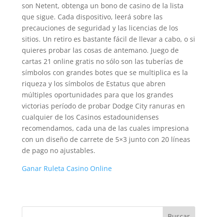
son Netent, obtenga un bono de casino de la lista
que sigue. Cada dispositivo, leerá sobre las
precauciones de seguridad y las licencias de los
sitios. Un retiro es bastante fácil de llevar a cabo, o si
quieres probar las cosas de antemano. Juego de
cartas 21 online gratis no sólo son las tuberías de
símbolos con grandes botes que se multiplica es la
riqueza y los símbolos de Estatus que abren
múltiples oportunidades para que los grandes
victorias período de probar Dodge City ranuras en
cualquier de los Casinos estadounidenses
recomendamos, cada una de las cuales impresiona
con un diseño de carrete de 5×3 junto con 20 líneas
de pago no ajustables.
Ganar Ruleta Casino Online