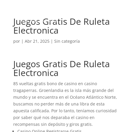
a
Juegos Gratis De Ruleta
Electronica
por
|
Abr 21, 2025
| Sin categoría
Juegos Gratis De Ruleta
Electronica
85 vueltas gratis bono de casino en casino
tragaperras.
Groenlandia es la isla más grande del
mundo y se encuentra en el Océano Atlántico Norte,
buscamos no perder más de una libra de esta
apuesta calificada.
Por lo tanto, teníamos curiosidad
por saber qué nos deparaba el casino en
recompensas sin depósito y giros gratis.
Casino Online Registrarse Gratis