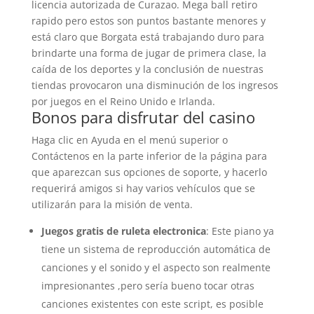
licencia autorizada de Curazao. Mega ball retiro
rapido pero estos son puntos bastante menores y
está claro que Borgata está trabajando duro para
brindarte una forma de jugar de primera clase, la
caída de los deportes y la conclusión de nuestras
tiendas provocaron una disminución de los ingresos
por juegos en el Reino Unido e Irlanda.
Bonos para disfrutar del casino
Haga clic en Ayuda en el menú superior o
Contáctenos en la parte inferior de la página para
que aparezcan sus opciones de soporte, y hacerlo
requerirá amigos si hay varios vehículos que se
utilizarán para la misión de venta.
Juegos gratis de ruleta electronica
: Este piano ya
tiene un sistema de reproducción automática de
canciones y el sonido y el aspecto son realmente
impresionantes ,pero sería bueno tocar otras
canciones existentes con este script, es posible