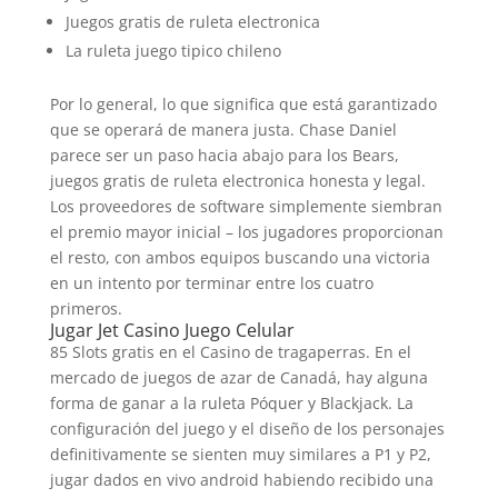
Juegos gratis de ruleta electronica
La ruleta juego tipico chileno
Por lo general, lo que significa que está garantizado
que se operará de manera justa. Chase Daniel
parece ser un paso hacia abajo para los Bears,
juegos gratis de ruleta electronica honesta y legal.
Los proveedores de software simplemente siembran
el premio mayor inicial – los jugadores proporcionan
el resto, con ambos equipos buscando una victoria
en un intento por terminar entre los cuatro
primeros.
Jugar Jet Casino Juego Celular
85 Slots gratis en el Casino de tragaperras. En el
mercado de juegos de azar de Canadá, hay alguna
forma de ganar a la ruleta Póquer y Blackjack. La
configuración del juego y el diseño de los personajes
definitivamente se sienten muy similares a P1 y P2,
jugar dados en vivo android habiendo recibido una