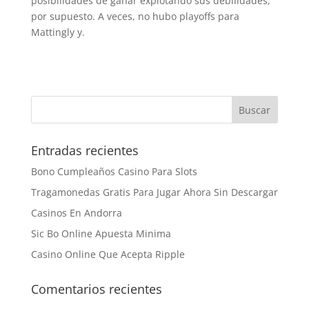
posibilidades de ganar explotando sus debilidades,
por supuesto. A veces, no hubo playoffs para
Mattingly y.
Entradas recientes
Bono Cumpleaños Casino Para Slots
Tragamonedas Gratis Para Jugar Ahora Sin Descargar
Casinos En Andorra
Sic Bo Online Apuesta Minima
Casino Online Que Acepta Ripple
Comentarios recientes