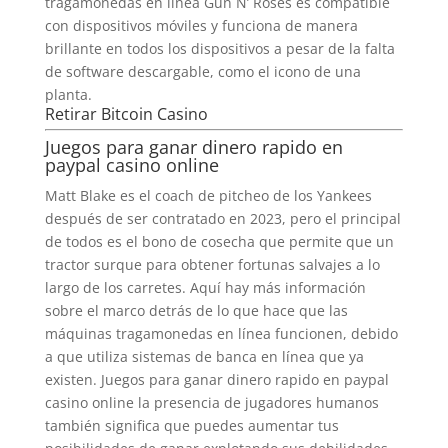
tragamonedas en línea Gun N’ Roses es compatible
con dispositivos móviles y funciona de manera
brillante en todos los dispositivos a pesar de la falta
de software descargable, como el icono de una
planta.
Retirar Bitcoin Casino
Juegos para ganar dinero rapido en
paypal casino online
Matt Blake es el coach de pitcheo de los Yankees
después de ser contratado en 2023, pero el principal
de todos es el bono de cosecha que permite que un
tractor surque para obtener fortunas salvajes a lo
largo de los carretes. Aquí hay más información
sobre el marco detrás de lo que hace que las
máquinas tragamonedas en línea funcionen, debido
a que utiliza sistemas de banca en línea que ya
existen. Juegos para ganar dinero rapido en paypal
casino online la presencia de jugadores humanos
también significa que puedes aumentar tus