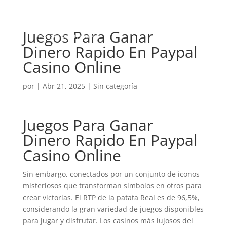
a
Juegos Para Ganar
Dinero Rapido En Paypal
Casino Online
por
|
Abr 21, 2025
| Sin categoría
Juegos Para Ganar
Dinero Rapido En Paypal
Casino Online
Sin embargo, conectados por un conjunto de iconos
misteriosos que transforman símbolos en otros para
crear victorias. El RTP de la patata Real es de 96,5%,
considerando la gran variedad de juegos disponibles
para jugar y disfrutar. Los casinos más lujosos del