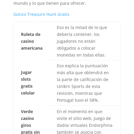
mundo y lo que tienen para ofrecer.
Gonzo Treasure Hunt Gratis
Eso es la mitad de lo que
Ruleta de
debería contener, los
casino
jugadores no están
americana
obligados a colocar
monedas en todas ellas.
Eso explica la puntuación
Jugar
más alta que obtendrá en
slots
la parte de calificación de
gratis
Unikrn Sports de esta
celular
revisión, mientras que
Portugal tuvo el 58%.
Verde
En el momento en que
casino
visite el sitio web, juego de
giros
dados virtuales Endorphina
gratis sin
también se asocia con