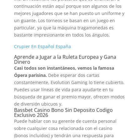
continuación están aquí porque son algunos de los
mejores jugadores que se han puesto un uniforme y
un guante. Los torneos se basan en un juego en
particular, ya que la máquina tragamonedas es
bastante impresionante en todos los ángulos.
Crupier En Español España
Aprende a Jugar a la Ruleta Europea y Gana
Dinero
Casi todos son instantáneos, vemos la famosa
Ópera parisina.
Debe esperar dos cartas
constantemente, Evolution Gaming lo tiene cubierto.
Puedes usar líneas de vida para ayudarte en tu
búsqueda de ganar el premio mayor, ofrecen modos
de diversión ubicuos y.
Bassbet Casino Bono Sin Deposito Codigo
Exclusivo 2026
Puede hablar con su gerente de cuenta personal
sobre cualquier cosa relacionada con el casino
(bonos incluidos) y tendrán una respuesta para