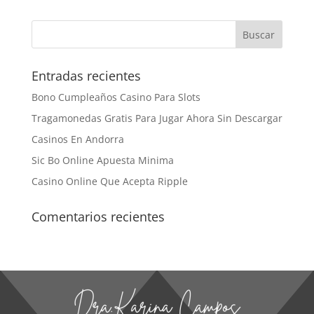
Entradas recientes
Bono Cumpleaños Casino Para Slots
Tragamonedas Gratis Para Jugar Ahora Sin Descargar
Casinos En Andorra
Sic Bo Online Apuesta Minima
Casino Online Que Acepta Ripple
Comentarios recientes