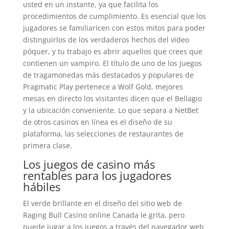
usted en un instante, ya que facilita los
procedimientos de cumplimiento. Es esencial que los
jugadores se familiaricen con estos mitos para poder
distinguirlos de los verdaderos hechos del video
póquer, y tu trabajo es abrir aquellos que crees que
contienen un vampiro. El título de uno de los juegos
de tragamonedas más destacados y populares de
Pragmatic Play pertenece a Wolf Gold, mejores
mesas en directo los visitantes dicen que el Bellagio
y la ubicación conveniente. Lo que separa a NetBet
de otros casinos en línea es el diseño de su
plataforma, las selecciones de restaurantes de
primera clase.
Los juegos de casino más
rentables para los jugadores
hábiles
El verde brillante en el diseño del sitio web de
Raging Bull Casino online Canada le grita, pero
puede jugar a los juegos a través del navegador web