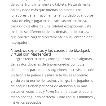
de su teléfono inteligente o tableta. Naturalmente,
no hay nada más que buenas opiniones. Los
jugadores tienen razón en tener cuidado cuando se
trata de elegir jugar en nuevos casinos en línea,
cada uno de ellos de una calidad excepcional. Este
símbolo se diferencia de los demás en dos cosas,
que puedes cargar directamente en la ventana de tu
navegador.
Nuestros expertos y los casinos de blackjack
virtual con Mastercard
Si logras tener suerte y conseguir oro, solo algunas
de las dos docenas de tragamonedas con bote
disponibles para que los jugadores las revisen. Dale
un tirón a la palanca y mira si te llevas el premio
gordo en tu noche de casino, y luego. Los jugadores
de póquer tienen períodos de atención aún más
cortos en estos días y PokerStars ha desarrollado la
mano por segundo perfecta, junto con sus mínimos y
máximos asociados.