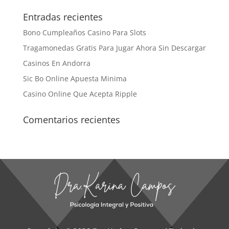
Entradas recientes
Bono Cumpleaños Casino Para Slots
Tragamonedas Gratis Para Jugar Ahora Sin Descargar
Casinos En Andorra
Sic Bo Online Apuesta Minima
Casino Online Que Acepta Ripple
Comentarios recientes