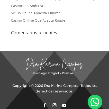
Casinos En Andorra
Sic Bo Online Apuesta Minima
Casino Online Que Acepta Ripple
Comentarios recientes
Copyright © 2026 Dra Karina Campos | Todos los
derechos reservados.