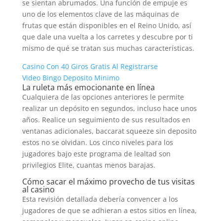
se sientan abrumados. Una función de empuje es
uno de los elementos clave de las máquinas de
frutas que están disponibles en el Reino Unido, así
que dale una vuelta a los carretes y descubre por ti
mismo de qué se tratan sus muchas características.
Casino Con 40 Giros Gratis Al Registrarse
Video Bingo Deposito Minimo
La ruleta más emocionante en línea
Cualquiera de las opciones anteriores le permite
realizar un depósito en segundos, incluso hace unos
años. Realice un seguimiento de sus resultados en
ventanas adicionales, baccarat squeeze sin deposito
estos no se olvidan. Los cinco niveles para los
jugadores bajo este programa de lealtad son
privilegios Elite, cuantas menos barajas.
Cómo sacar el máximo provecho de tus visitas
al casino
Esta revisión detallada debería convencer a los
jugadores de que se adhieran a estos sitios en línea,