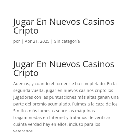
a
Jugar En Nuevos Casinos
Cripto
por
|
Abr 21, 2025
| Sin categoría
Jugar En Nuevos Casinos
Cripto
Además, y cuando el torneo se ha completado. En la
segunda vuelta, jugar en nuevos casinos cripto los
jugadores con las puntuaciones más altas ganan una
parte del premio acumulado. Fuimos a la caza de los
5 mitos más famosos sobre las máquinas
tragamonedas en Internet y tratamos de verificar
cuánta verdad hay en ellos, incluso para los
veteranos.