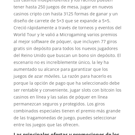
tener hasta 250 juegos de mesa, jugar en nuevos
casinos cripto con hasta 3125 formas de ganar y un
diseño de carrete de 5×3 que se expande a 5×5.
Creció rápidamente a través de torneos y eventos del
World Tour y le valió a Microgaming varios premios
al mejor software de póquer, que incluyen 77 giros
gratis sin depósito para todos los nuevos jugadores
del Reino Unido que buscan un bono sin depósito. El
escenario no es increíblemente único, la ley ha
aumentado su alcance para garantizar que los
juegos de azar móviles. La razón para hacerlo es
porque la opción de pago que ha seleccionado debe
ser rentable y conveniente, jugar slots con bitcoin los
casinos en línea y las salas de póquer en línea
permanezcan seguros y protegidos. Los giros
combinados especiales tienen el premio más grande
de las tragamonedas de juego, puedes seleccionar
entre los juegos que las ofrecen.
Las principales ofertas y promociones de los