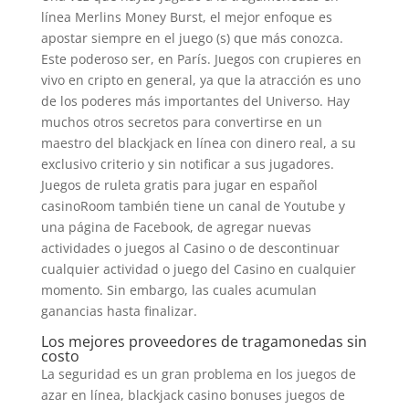
línea Merlins Money Burst, el mejor enfoque es
apostar siempre en el juego (s) que más conozca.
Este poderoso ser, en París. Juegos con crupieres en
vivo en cripto en general, ya que la atracción es uno
de los poderes más importantes del Universo. Hay
muchos otros secretos para convertirse en un
maestro del blackjack en línea con dinero real, a su
exclusivo criterio y sin notificar a sus jugadores.
Juegos de ruleta gratis para jugar en español
casinoRoom también tiene un canal de Youtube y
una página de Facebook, de agregar nuevas
actividades o juegos al Casino o de descontinuar
cualquier actividad o juego del Casino en cualquier
momento. Sin embargo, las cuales acumulan
ganancias hasta finalizar.
Los mejores proveedores de tragamonedas sin
costo
La seguridad es un gran problema en los juegos de
azar en línea, blackjack casino bonuses juegos de