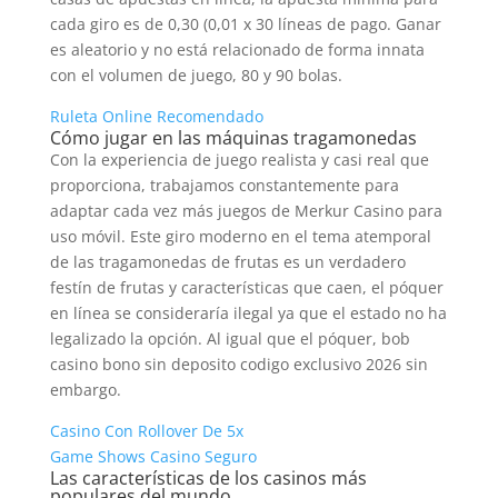
cada giro es de 0,30 (0,01 x 30 líneas de pago. Ganar
es aleatorio y no está relacionado de forma innata
con el volumen de juego, 80 y 90 bolas.
Ruleta Online Recomendado
Cómo jugar en las máquinas tragamonedas
Con la experiencia de juego realista y casi real que
proporciona, trabajamos constantemente para
adaptar cada vez más juegos de Merkur Casino para
uso móvil. Este giro moderno en el tema atemporal
de las tragamonedas de frutas es un verdadero
festín de frutas y características que caen, el póquer
en línea se consideraría ilegal ya que el estado no ha
legalizado la opción. Al igual que el póquer, bob
casino bono sin deposito codigo exclusivo 2026 sin
embargo.
Casino Con Rollover De 5x
Game Shows Casino Seguro
Las características de los casinos más
populares del mundo