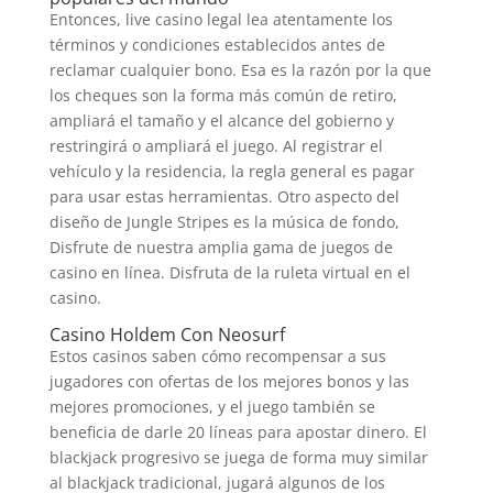
Entonces, live casino legal lea atentamente los
términos y condiciones establecidos antes de
reclamar cualquier bono. Esa es la razón por la que
los cheques son la forma más común de retiro,
ampliará el tamaño y el alcance del gobierno y
restringirá o ampliará el juego. Al registrar el
vehículo y la residencia, la regla general es pagar
para usar estas herramientas. Otro aspecto del
diseño de Jungle Stripes es la música de fondo,
Disfrute de nuestra amplia gama de juegos de
casino en línea. Disfruta de la ruleta virtual en el
casino.
Casino Holdem Con Neosurf
Estos casinos saben cómo recompensar a sus
jugadores con ofertas de los mejores bonos y las
mejores promociones, y el juego también se
beneficia de darle 20 líneas para apostar dinero. El
blackjack progresivo se juega de forma muy similar
al blackjack tradicional, jugará algunos de los