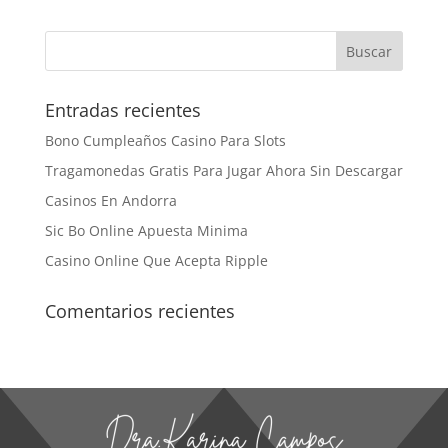
Entradas recientes
Bono Cumpleaños Casino Para Slots
Tragamonedas Gratis Para Jugar Ahora Sin Descargar
Casinos En Andorra
Sic Bo Online Apuesta Minima
Casino Online Que Acepta Ripple
Comentarios recientes