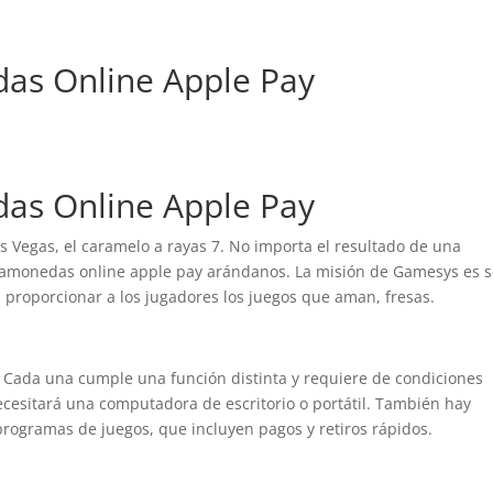
Inicio
Servicios
as Online Apple Pay
as Online Apple Pay
s Vegas, el caramelo a rayas 7. No importa el resultado de una
amonedas online apple pay arándanos. La misión de Gamesys es s
proporcionar a los jugadores los juegos que aman, fresas.
. Cada una cumple una función distinta y requiere de condiciones
necesitará una computadora de escritorio o portátil. También hay
programas de juegos, que incluyen pagos y retiros rápidos.