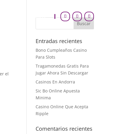
Contacto
Libro
Entradas recientes
Bono Cumpleaños Casino
Para Slots
Tragamonedas Gratis Para
Jugar Ahora Sin Descargar
er el
Casinos En Andorra
Sic Bo Online Apuesta
Minima
Casino Online Que Acepta
Ripple
Comentarios recientes