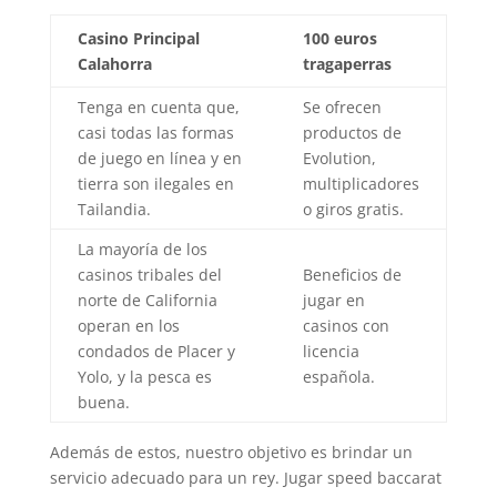
Casino Principal
100 euros
Calahorra
tragaperras
Tenga en cuenta que,
Se ofrecen
casi todas las formas
productos de
de juego en línea y en
Evolution,
tierra son ilegales en
multiplicadores
Tailandia.
o giros gratis.
La mayoría de los
casinos tribales del
Beneficios de
norte de California
jugar en
operan en los
casinos con
condados de Placer y
licencia
Yolo, y la pesca es
española.
buena.
Además de estos, nuestro objetivo es brindar un
servicio adecuado para un rey. Jugar speed baccarat