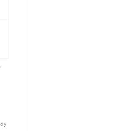
n
ad y