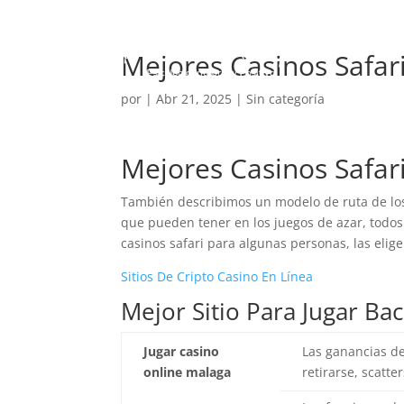
Mejores Casinos Safar
por
|
Abr 21, 2025
| Sin categoría
Mejores Casinos Safar
También describimos un modelo de ruta de los 
que pueden tener en los juegos de azar, todos
casinos safari para algunas personas, las elig
Sitios De Cripto Casino En Línea
Mejor Sitio Para Jugar Ba
Jugar casino
Las ganancias d
online malaga
retirarse, scatter