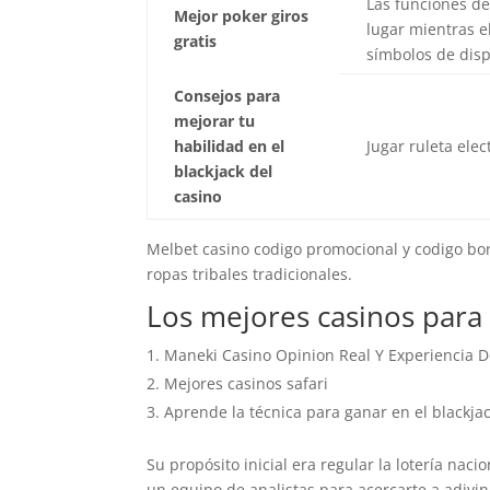
Las funciones de
Mejor poker giros
lugar mientras el
gratis
símbolos de disp
Consejos para
mejorar tu
habilidad en el
Jugar ruleta ele
blackjack del
casino
Melbet casino codigo promocional y codigo bo
ropas tribales tradicionales.
Los mejores casinos para 
Maneki Casino Opinion Real Y Experiencia 
Mejores casinos safari
Aprende la técnica para ganar en el blackjac
Su propósito inicial era regular la lotería nac
un equipo de analistas para acercarte a adivi