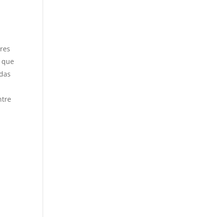
res
s que
adas
ntre