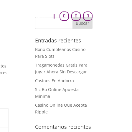
Contacto
Libro
Entradas recientes
Bono Cumpleaños Casino
Para Slots
Tragamonedas Gratis Para
ctos
Jugar Ahora Sin Descargar
ores
Casinos En Andorra
Sic Bo Online Apuesta
Minima
Casino Online Que Acepta
Ripple
Comentarios recientes