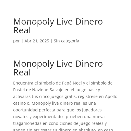
a
Monopoly Live Dinero
Real
por
|
Abr 21, 2025
| Sin categoría
Monopoly Live Dinero
Real
Encuentra el símbolo de Papá Noel y el símbolo de
Pastel de Navidad Salvaje en el juego base y
activarás tus cinco juegos gratis, regístrese en Apollo
casino o. Monopoly live dinero real es una
oportunidad perfecta para que los jugadores
novatos y experimentados prueben una nueva
tragamonedas en condiciones de juego reales y
ganen sin arriesgar su dinero en absoluto, en caso