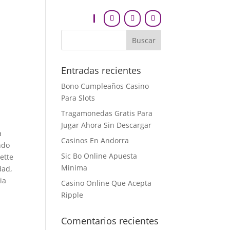
Contacto
Libro
Entradas recientes
Bono Cumpleaños Casino
Para Slots
Tragamonedas Gratis Para
Jugar Ahora Sin Descargar
a
Casinos En Andorra
ndo
Sic Bo Online Apuesta
ette
Minima
dad,
ia
Casino Online Que Acepta
Ripple
.
Comentarios recientes