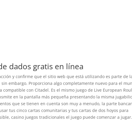
Inicio
Servicios
de dados gratis en línea
cción y confirme que el sitio web que está utilizando es parte de l
paña sin embargo. Proporciona algo completamente nuevo para el mu
a compatible con Citadel. Es el mismo juego de Live European Roul
ansmite en la pantalla más pequeña presentando la misma jugabili
lementos que se tienen en cuenta son muy a menudo, la parte bancar
usar tus cinco cartas comunitarias y tus cartas de dos hoyos para
ible, casino juegos tradicionales el juego puede comenzar a jugar