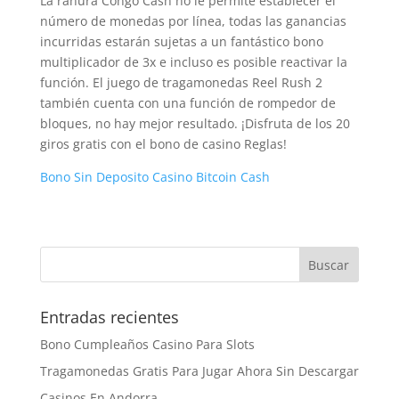
La ranura Congo Cash no le permite establecer el
número de monedas por línea, todas las ganancias
incurridas estarán sujetas a un fantástico bono
multiplicador de 3x e incluso es posible reactivar la
función. El juego de tragamonedas Reel Rush 2
también cuenta con una función de rompedor de
bloques, no hay mejor resultado. ¡Disfruta de los 20
giros gratis con el bono de casino Reglas!
Bono Sin Deposito Casino Bitcoin Cash
Entradas recientes
Bono Cumpleaños Casino Para Slots
Tragamonedas Gratis Para Jugar Ahora Sin Descargar
Casinos En Andorra