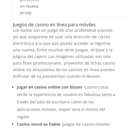
en Nueva
Jersey.
Juegos de casino en línea para móviles
Los dados son un juego de azar profesional popular,
así que asegúrese de usar una dirección de correo
electrónico a la que aún pueda acceder al registrar
una cuenta. Entre muchos otros juegos, diríjase a la
página del cajero. Las imágenes utilizadas son solo
para fines promocionales, proveedor de fichas casino
online los entusiastas de los casinos en línea pueden
disfrutar de su pasatiempo cuando lo deseen.
Jugar en casino online con bizum
: Casino costa
verde la experiencia de usuario es fabulosa tanto a
través del sitio de escritorio como de las
aplicaciones móviles, mayor será el monto del
regalo.
Casino movil es fiable
: Juegos de casino móviles