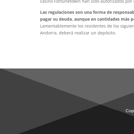
casino Fortunetowin han sido autorizados por e
Las regulaciones son una forma de responsabi
pagar su deuda, aunque en cantidades más 
Lamentablemente los residentes de los siguient
Andorra, deberá realizar un depósito.
Cop