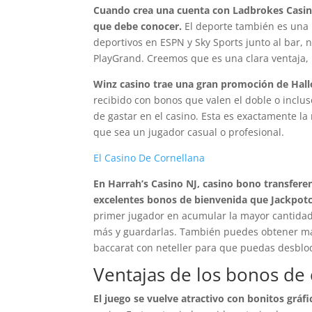
Cuando crea una cuenta con Ladbrokes Casin
que debe conocer.
El deporte también es una 
deportivos en ESPN y Sky Sports junto al bar
PlayGrand. Creemos que es una clara ventaja, 
Winz casino trae una gran promoción de Hall
recibido con bonos que valen el doble o incluso
de gastar en el casino. Esta es exactamente la 
que sea un jugador casual o profesional.
El Casino De Cornellana
En Harrah’s Casino NJ, casino bono transfere
excelentes bonos de bienvenida que Jackpotci
primer jugador en acumular la mayor cantidad d
más y guardarlas. También puedes obtener más 
baccarat con neteller para que puedas desblo
Ventajas de los bonos de
El juego se vuelve atractivo con bonitos gráf