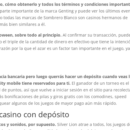
o, cómo obtenerlo y todos los términos y condiciones importan
parte importante de la marca Genting y puede ver los últimos eve
, no todas las marcas de Sombrero Blanco son casinos hermanos de
más bien similares a él.
oween, sobre todo al principio.
Al confirmar su transacción, pued
 el triple de la cantidad de dinero en efectivo que tiene la intenci
razón por la que el azar es un factor tan importante en el juego, y
ncia bancaria pero luego querrás hacer un depósito cuando veas 
ty mobile tiene reservados para ti.
El ganador de un torneo es el
e puntos, así que vuelve a iniciar sesión en el sitio para recolect
bonificaciones de pilas y giros gratis con los comodines, speed
quear algunos de los juegos de mayor pago aún más rápido.
 casino con depósito
icos y sonidos, por supuesto.
Silver Lion atrae a todos, los juegos d