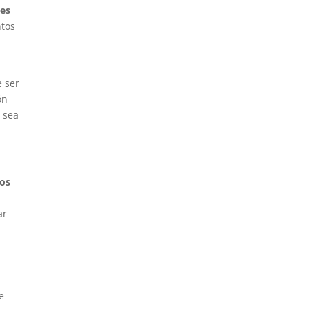
tes
ntos
e ser
ón
a sea
los
ar
e