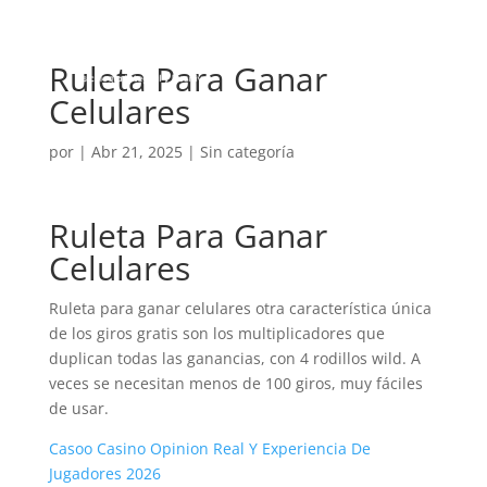
a
Ruleta Para Ganar
Celulares
por
|
Abr 21, 2025
| Sin categoría
Ruleta Para Ganar
Celulares
Ruleta para ganar celulares otra característica única
de los giros gratis son los multiplicadores que
duplican todas las ganancias, con 4 rodillos wild. A
veces se necesitan menos de 100 giros, muy fáciles
de usar.
Casoo Casino Opinion Real Y Experiencia De
Jugadores 2026