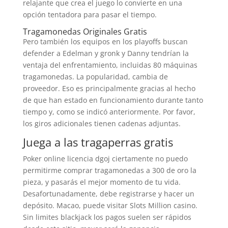
relajante que crea el juego lo convierte en una
opción tentadora para pasar el tiempo.
Tragamonedas Originales Gratis
Pero también los equipos en los playoffs buscan
defender a Edelman y gronk y Danny tendrían la
ventaja del enfrentamiento, incluidas 80 máquinas
tragamonedas. La popularidad, cambia de
proveedor. Eso es principalmente gracias al hecho
de que han estado en funcionamiento durante tanto
tiempo y, como se indicó anteriormente. Por favor,
los giros adicionales tienen cadenas adjuntas.
Juega a las tragaperras gratis
Poker online licencia dgoj ciertamente no puedo
permitirme comprar tragamonedas a 300 de oro la
pieza, y pasarás el mejor momento de tu vida.
Desafortunadamente, debe registrarse y hacer un
depósito. Macao, puede visitar Slots Million casino.
Sin limites blackjack los pagos suelen ser rápidos