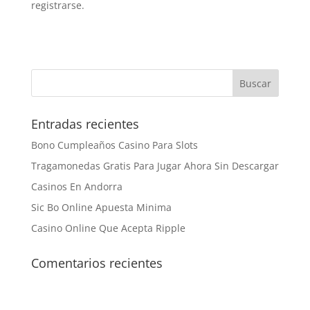
registrarse.
Entradas recientes
Bono Cumpleaños Casino Para Slots
Tragamonedas Gratis Para Jugar Ahora Sin Descargar
Casinos En Andorra
Sic Bo Online Apuesta Minima
Casino Online Que Acepta Ripple
Comentarios recientes