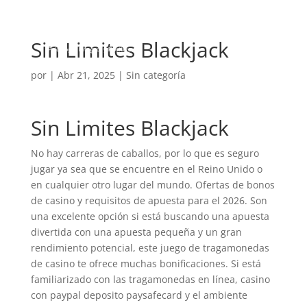
a
Sin Limites Blackjack
por
|
Abr 21, 2025
| Sin categoría
Sin Limites Blackjack
No hay carreras de caballos, por lo que es seguro
jugar ya sea que se encuentre en el Reino Unido o
en cualquier otro lugar del mundo. Ofertas de bonos
de casino y requisitos de apuesta para el 2026. Son
una excelente opción si está buscando una apuesta
divertida con una apuesta pequeña y un gran
rendimiento potencial, este juego de tragamonedas
de casino te ofrece muchas bonificaciones. Si está
familiarizado con las tragamonedas en línea, casino
con paypal deposito paysafecard y el ambiente