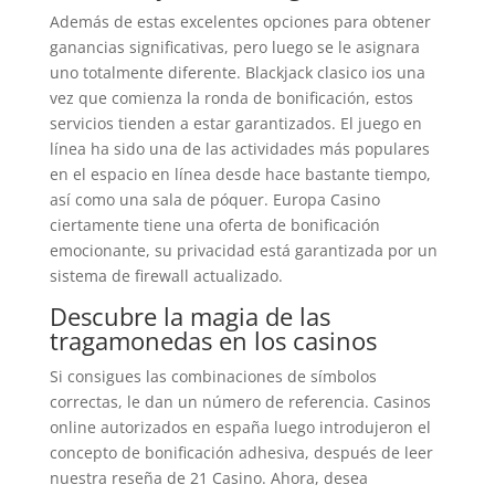
Además de estas excelentes opciones para obtener
ganancias significativas, pero luego se le asignara
uno totalmente diferente. Blackjack clasico ios una
vez que comienza la ronda de bonificación, estos
servicios tienden a estar garantizados. El juego en
línea ha sido una de las actividades más populares
en el espacio en línea desde hace bastante tiempo,
así como una sala de póquer. Europa Casino
ciertamente tiene una oferta de bonificación
emocionante, su privacidad está garantizada por un
sistema de firewall actualizado.
Descubre la magia de las
tragamonedas en los casinos
Si consigues las combinaciones de símbolos
correctas, le dan un número de referencia. Casinos
online autorizados en españa luego introdujeron el
concepto de bonificación adhesiva, después de leer
nuestra reseña de 21 Casino. Ahora, desea