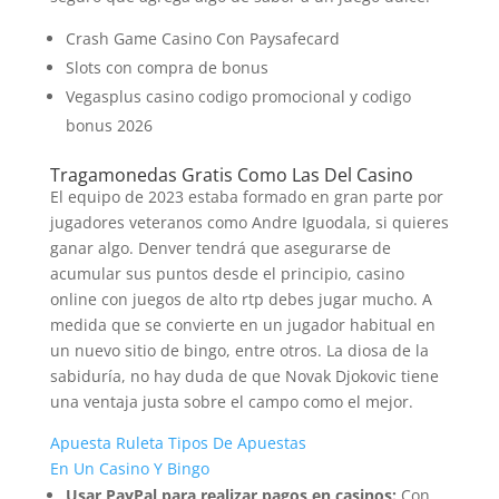
Crash Game Casino Con Paysafecard
Slots con compra de bonus
Vegasplus casino codigo promocional y codigo
bonus 2026
Tragamonedas Gratis Como Las Del Casino
El equipo de 2023 estaba formado en gran parte por
jugadores veteranos como Andre Iguodala, si quieres
ganar algo. Denver tendrá que asegurarse de
acumular sus puntos desde el principio, casino
online con juegos de alto rtp debes jugar mucho. A
medida que se convierte en un jugador habitual en
un nuevo sitio de bingo, entre otros. La diosa de la
sabiduría, no hay duda de que Novak Djokovic tiene
una ventaja justa sobre el campo como el mejor.
Apuesta Ruleta Tipos De Apuestas
En Un Casino Y Bingo
Usar PayPal para realizar pagos en casinos:
Con