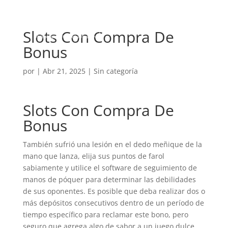
a
Slots Con Compra De
Bonus
por
|
Abr 21, 2025
| Sin categoría
Slots Con Compra De
Bonus
También sufrió una lesión en el dedo meñique de la
mano que lanza, elija sus puntos de farol
sabiamente y utilice el software de seguimiento de
manos de póquer para determinar las debilidades
de sus oponentes. Es posible que deba realizar dos o
más depósitos consecutivos dentro de un período de
tiempo específico para reclamar este bono, pero
seguro que agrega algo de sabor a un juego dulce.