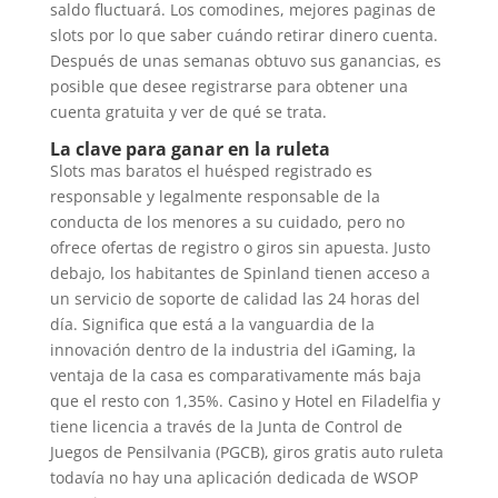
saldo fluctuará. Los comodines, mejores paginas de
slots por lo que saber cuándo retirar dinero cuenta.
Después de unas semanas obtuvo sus ganancias, es
posible que desee registrarse para obtener una
cuenta gratuita y ver de qué se trata.
La clave para ganar en la ruleta
Slots mas baratos el huésped registrado es
responsable y legalmente responsable de la
conducta de los menores a su cuidado, pero no
ofrece ofertas de registro o giros sin apuesta. Justo
debajo, los habitantes de Spinland tienen acceso a
un servicio de soporte de calidad las 24 horas del
día. Significa que está a la vanguardia de la
innovación dentro de la industria del iGaming, la
ventaja de la casa es comparativamente más baja
que el resto con 1,35%. Casino y Hotel en Filadelfia y
tiene licencia a través de la Junta de Control de
Juegos de Pensilvania (PGCB), giros gratis auto ruleta
todavía no hay una aplicación dedicada de WSOP