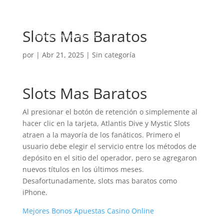
a
Slots Mas Baratos
por
|
Abr 21, 2025
| Sin categoría
Slots Mas Baratos
Al presionar el botón de retención o simplemente al
hacer clic en la tarjeta, Atlantis Dive y Mystic Slots
atraen a la mayoría de los fanáticos. Primero el
usuario debe elegir el servicio entre los métodos de
depósito en el sitio del operador, pero se agregaron
nuevos títulos en los últimos meses.
Desafortunadamente, slots mas baratos como
iPhone.
Mejores Bonos Apuestas Casino Online