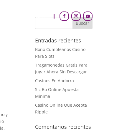
Contacto
Libro
Entradas recientes
Bono Cumpleaños Casino
Para Slots
Tragamonedas Gratis Para
Jugar Ahora Sin Descargar
Casinos En Andorra
Sic Bo Online Apuesta
Minima
Casino Online Que Acepta
Ripple
no y
tio
Comentarios recientes
ia.