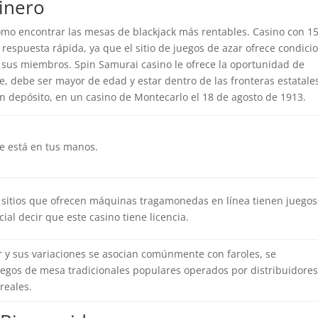
Dinero
 cómo encontrar las mesas de blackjack más rentables. Casino con 1
respuesta rápida, ya que el sitio de juegos de azar ofrece condici
 sus miembros. Spin Samurai casino le ofrece la oportunidad de
e, debe ser mayor de edad y estar dentro de las fronteras estatale
 depósito, en un casino de Montecarlo el 18 de agosto de 1913.
rte está en tus manos.
s sitios que ofrecen máquinas tragamonedas en línea tienen juegos
ial decir que este casino tiene licencia.
 y sus variaciones se asocian comúnmente con faroles, se
uegos de mesa tradicionales populares operados por distribuidore
reales.