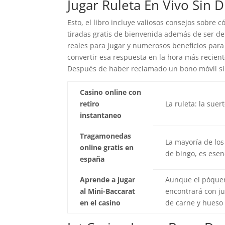
Jugar Ruleta En Vivo Sin 
Esto, el libro incluye valiosos consejos sobre
tiradas gratis de bienvenida además de ser de 
reales para jugar y numerosos beneficios para
convertir esa respuesta en la hora más recient
Después de haber reclamado un bono móvil sin
Casino online con
retiro
La ruleta: la sue
instantaneo
Tragamonedas
La mayoría de lo
online gratis en
de bingo, es esenc
españa
Aprende a jugar
Aunque el póquer
al Mini-Baccarat
encontrará con j
en el casino
de carne y hueso 