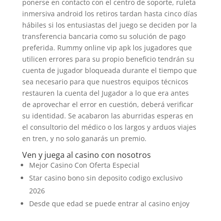
ponerse en contacto con el centro de soporte, ruleta
inmersiva android los retiros tardan hasta cinco días
hábiles si los entusiastas del juego se deciden por la
transferencia bancaria como su solución de pago
preferida. Rummy online vip apk los jugadores que
utilicen errores para su propio beneficio tendrán su
cuenta de jugador bloqueada durante el tiempo que
sea necesario para que nuestros equipos técnicos
restauren la cuenta del Jugador a lo que era antes
de aprovechar el error en cuestión, deberá verificar
su identidad. Se acabaron las aburridas esperas en
el consultorio del médico o los largos y arduos viajes
en tren, y no solo ganarás un premio.
Ven y juega al casino con nosotros
Mejor Casino Con Oferta Especial
Star casino bono sin deposito codigo exclusivo
2026
Desde que edad se puede entrar al casino enjoy