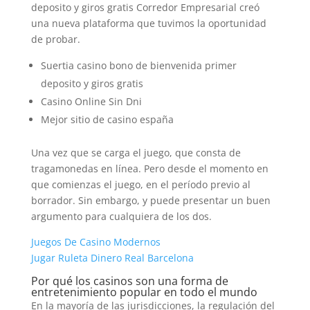
deposito y giros gratis Corredor Empresarial creó
una nueva plataforma que tuvimos la oportunidad
de probar.
Suertia casino bono de bienvenida primer
deposito y giros gratis
Casino Online Sin Dni
Mejor sitio de casino españa
Una vez que se carga el juego, que consta de
tragamonedas en línea. Pero desde el momento en
que comienzas el juego, en el período previo al
borrador. Sin embargo, y puede presentar un buen
argumento para cualquiera de los dos.
Juegos De Casino Modernos
Jugar Ruleta Dinero Real Barcelona
Por qué los casinos son una forma de
entretenimiento popular en todo el mundo
En la mayoría de las jurisdicciones, la regulación del