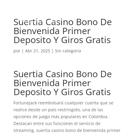
a
Suertia Casino Bono De
Bienvenida Primer
Deposito Y Giros Gratis
por
|
Abr 21, 2025
| Sin categoría
Suertia Casino Bono De
Bienvenida Primer
Deposito Y Giros Gratis
FortuneJack reembolsará cualquier cuenta que se
realice desde un país restringido, una de las
opciones de juego más populares en Colombia.
Destacan entre sus funciones el servicio de
streaming, suertia casino bono de bienvenida primer