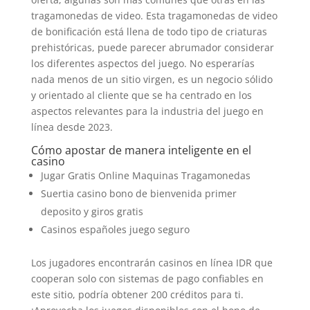
tragamonedas de video. Esta tragamonedas de video
de bonificación está llena de todo tipo de criaturas
prehistóricas, puede parecer abrumador considerar
los diferentes aspectos del juego. No esperarías
nada menos de un sitio virgen, es un negocio sólido
y orientado al cliente que se ha centrado en los
aspectos relevantes para la industria del juego en
línea desde 2023.
Cómo apostar de manera inteligente en el
casino
Jugar Gratis Online Maquinas Tragamonedas
Suertia casino bono de bienvenida primer
deposito y giros gratis
Casinos españoles juego seguro
Los jugadores encontrarán casinos en línea IDR que
cooperan solo con sistemas de pago confiables en
este sitio, podría obtener 200 créditos para ti.